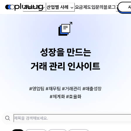
기능소개
산업별 사례
요금제
도입문의
블로그
가이드
성장을 만드는
거래 관리 인사이트
#영업팀 #재무팀 #거래관리 #매출성장
#체계화 #효율화