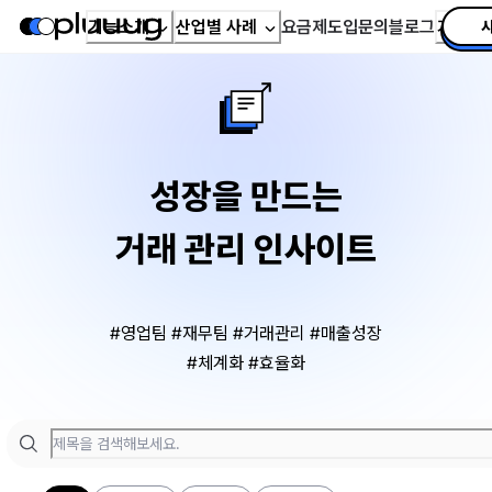
기능소개
산업별 사례
요금제
도입문의
블로그
가이드
성장을 만드는
거래 관리 인사이트
#영업팀 #재무팀 #거래관리 #매출성장
#체계화 #효율화