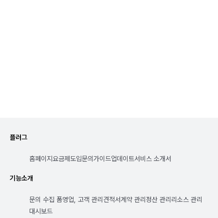
플러그
홈페이지
요금제
도입문의
가이드
업데이트
서비스 소개서
기능소개
문의 수집 폼
영업, 고객 관리
견적서
계약 관리
정산 관리
리소스 관리
대시보드