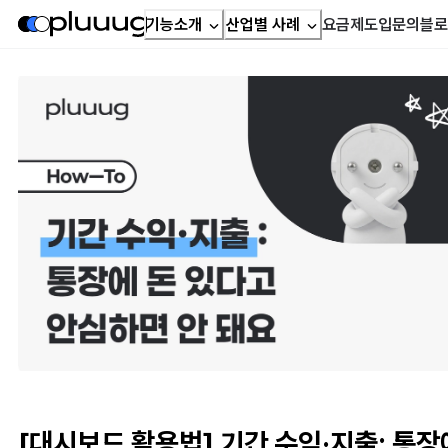
기능소개
산업별 사례
요금제
도입문의
블로
[대시보드 활용법] 기간 수익·지출: 통장