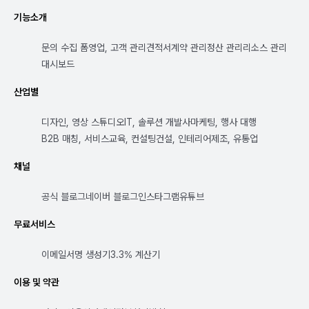
기능소개
문의 수집 폼
영업, 고객 관리
견적서
계약 관리
정산 관리
리소스 관리
대시보드
산업별
디자인, 영상 스튜디오
IT, 솔루션 개발사
마케팅, 행사 대행
B2B 매칭, 서비스
교육, 컨설팅
건설, 인테리어
제조, 유통업
채널
공식 블로그
네이버 블로그
인스타그램
유튜브
무료서비스
이메일서명 생성기
3.3% 계산기
이용 및 약관