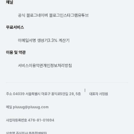
채널
공식 블로그
네이버 블로그
인스타그램
유튜브
무료서비스
이메일서명 생성기
3.3% 계산기
이용 및 약관
서비스이용약관
개인정보처리방침
|
주소 04039 서울특별시 마포구 홍익로5안길 28, 5층
대표자 서장원
메일
pluuug@pluuug.com
사업자등록번호 476-81-01694
상호명 주식회사 똑똑한개발자