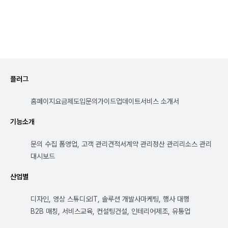
플러그
홈페이지
요금제
도입문의
가이드
업데이트
서비스 소개서
기능소개
문의 수집 폼
영업, 고객 관리
견적서
계약 관리
정산 관리
리소스 관리
대시보드
산업별
디자인, 영상 스튜디오
IT, 솔루션 개발사
마케팅, 행사 대행
B2B 매칭, 서비스
교육, 컨설팅
건설, 인테리어
제조, 유통업