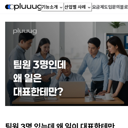
기능소개
산업별 사례
요금제
도입문의
블로
팀원 3명 있는데 왜 일이 대표한테만