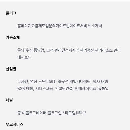
플러그
홈페이지
요금제
도입문의
가이드
업데이트
서비스 소개서
기능소개
문의 수집 폼
영업, 고객 관리
견적서
계약 관리
정산 관리
리소스 관리
대시보드
산업별
디자인, 영상 스튜디오
IT, 솔루션 개발사
마케팅, 행사 대행
B2B 매칭, 서비스
교육, 컨설팅
건설, 인테리어
제조, 유통업
채널
공식 블로그
네이버 블로그
인스타그램
유튜브
무료서비스