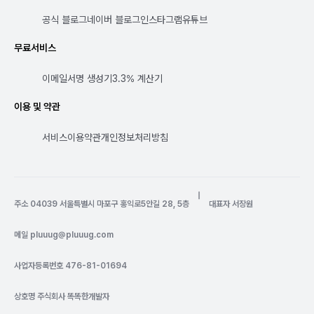
공식 블로그
네이버 블로그
인스타그램
유튜브
무료서비스
이메일서명 생성기
3.3% 계산기
이용 및 약관
서비스이용약관
개인정보처리방침
|
주소 04039 서울특별시 마포구 홍익로5안길 28, 5층
대표자 서장원
메일
pluuug@pluuug.com
사업자등록번호 476-81-01694
상호명 주식회사 똑똑한개발자