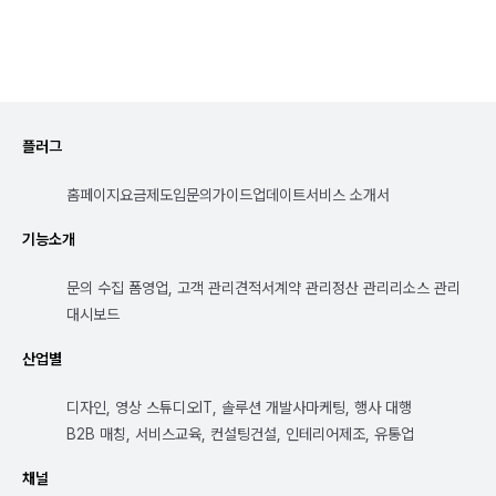
플러그
홈페이지
요금제
도입문의
가이드
업데이트
서비스 소개서
기능소개
문의 수집 폼
영업, 고객 관리
견적서
계약 관리
정산 관리
리소스 관리
대시보드
산업별
디자인, 영상 스튜디오
IT, 솔루션 개발사
마케팅, 행사 대행
B2B 매칭, 서비스
교육, 컨설팅
건설, 인테리어
제조, 유통업
채널