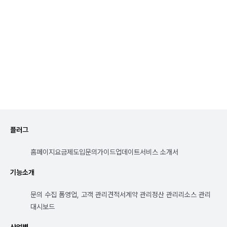
플러그
홈페이지
요금제
도입문의
가이드
업데이트
서비스 소개서
기능소개
문의 수집 폼
영업, 고객 관리
견적서
계약 관리
정산 관리
리소스 관리
대시보드