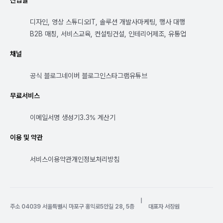
산업별
디자인, 영상 스튜디오
IT, 솔루션 개발사
마케팅, 행사 대행
B2B 매칭, 서비스
교육, 컨설팅
건설, 인테리어
제조, 유통업
채널
공식 블로그
네이버 블로그
인스타그램
유튜브
무료서비스
이메일서명 생성기
3.3% 계산기
이용 및 약관
서비스이용약관
개인정보처리방침
|
주소 04039 서울특별시 마포구 홍익로5안길 28, 5층
대표자 서장원