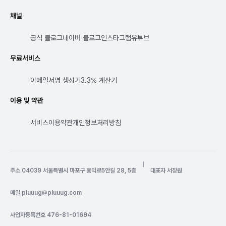
채널
공식 블로그
네이버 블로그
인스타그램
유튜브
무료서비스
이메일서명 생성기
3.3% 계산기
이용 및 약관
서비스이용약관
개인정보처리방침
|
주소 04039 서울특별시 마포구 홍익로5안길 28, 5층
대표자 서장원
메일
pluuug@pluuug.com
사업자등록번호 476-81-01694