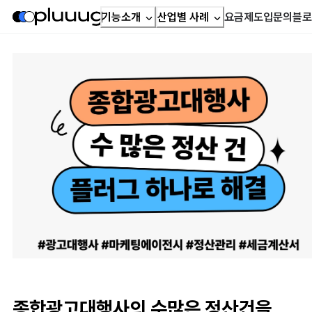
기능소개
산업별 사례
요금제
도입문의
블로
종합광고대행사의 수많은 정산건을