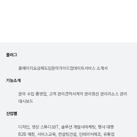
플러그
홈페이지
요금제
도입문의
가이드
업데이트
서비스 소개서
기능소개
문의 수집 폼
영업, 고객 관리
견적서
계약 관리
정산 관리
리소스 관리
대시보드
산업별
디자인, 영상 스튜디오
IT, 솔루션 개발사
마케팅, 행사 대행
B2B 매칭, 서비스
교육, 컨설팅
건설, 인테리어
제조, 유통업